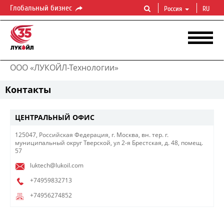
Глобальный бизнес
Россия
RU
ООО «ЛУКОЙЛ-Технологии»
Контакты
ЦЕНТРАЛЬНЫЙ ОФИС
125047, Российская Федерация, г. Москва, вн. тер. г.
муниципальный округ Тверской, ул 2-я Брестская, д. 48, помещ.
57
luktech@lukoil.com
+74959832713
+74956274852